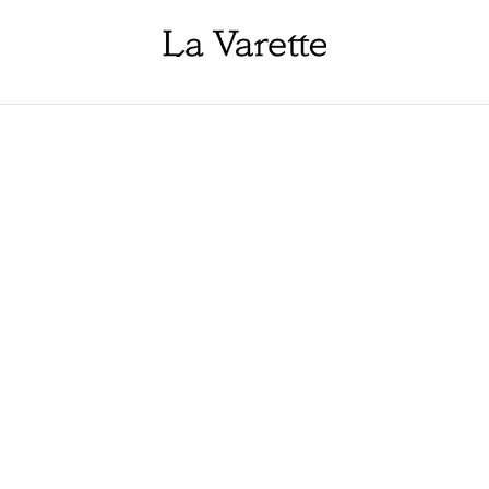
Accueil
/
Produits
/
Pack
/
Pack découverte Élevage